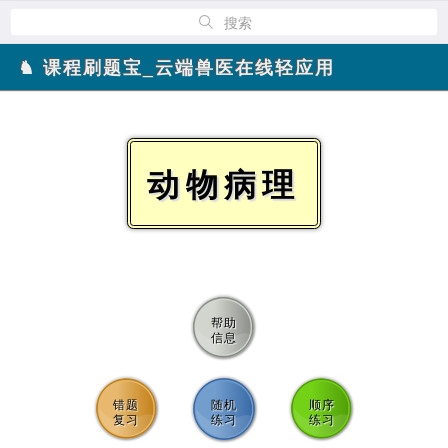
搜索
♞ 课程刷题宝_云端兽医在线轻应用
动物病理
帮助
信息
错题
随机
顺序
复习
练习
练习