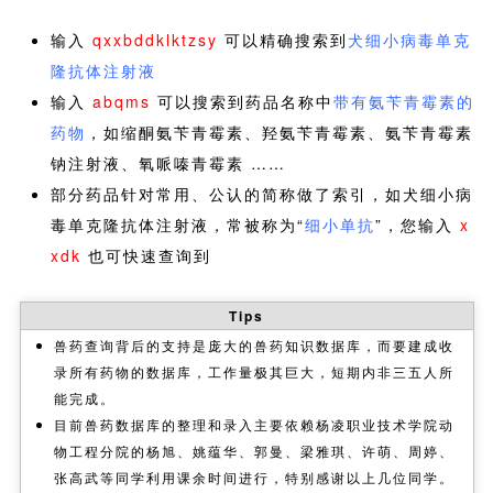
输入
qxxbddklktzsy
可以精确搜索到
犬细小病毒单克
隆抗体注射液
输入
abqms
可以搜索到药品名称中
带有氨苄青霉素的
药物
，如缩酮氨苄青霉素、羟氨苄青霉素、氨苄青霉素
钠注射液、氧哌嗪青霉素 ……
部分药品针对常用、公认的简称做了索引，如犬细小病
毒单克隆抗体注射液，常被称为“
细小单抗
”，您输入
x
xdk
也可快速查询到
Tips
兽药查询背后的支持是庞大的兽药知识数据库，而要建成收
录所有药物的数据库，工作量极其巨大，短期内非三五人所
能完成。
目前兽药数据库的整理和录入主要依赖杨凌职业技术学院动
物工程分院的杨旭、姚蕴华、郭曼、梁雅琪、许萌、周婷、
张高武等同学利用课余时间进行，特别感谢以上几位同学。