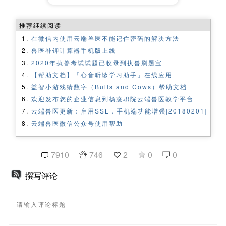
推荐继续阅读
在微信内使用云端兽医不能记住密码的解决方法
兽医补钾计算器手机版上线
2020年执兽考试试题已收录到执兽刷题宝
【帮助文档】「心音听诊学习助手」在线应用
益智小游戏猜数字（Bulls and Cows）帮助文档
欢迎发布您的企业信息到杨凌职院云端兽医教学平台
云端兽医更新：启用SSL，手机端功能增强[20180201]
云端兽医微信公众号使用帮助
7910
746
2
0
0
撰写评论