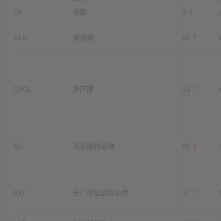
UA
尿酸
2
↑
GLU
葡萄糖
20
↑
CHOL
胆固醇
13
↑
ALT
丙氨酸转氨酶
90
↑
AST
天门冬氨酸转氨酶
91
↑