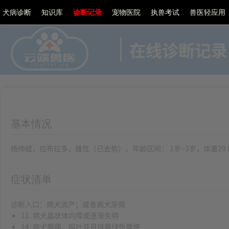
犬病诊断
知识库
诊断记录
宠物医院
执兽考试
兽医轻应用
在线诊断记录
基本情况
杨帅斌，拉布拉多，雄性（已去势），年龄区间： 1岁~3岁，体重29 Kg，体
症状清单
诊断入口：病犬流产；或者病犬尿频
11. 病犬晶状体内障或逐渐失明
14. 病犬腹痛、呕吐并且排黄绿色粪便