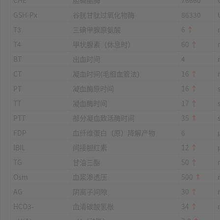
CHE
胆碱酯酶
76660
GSH-Px
谷胱甘肽过氧化物酶
86330
T3
三碘甲腺原氨酸
6
↑
T4
甲状腺素（休息时）
60
↑
BT
出血时间
4
CT
凝血时间(毛细血管法)
16
↑
PT
凝血酶原时间
16
↑
TT
凝血酶时间
17
↑
PTT
部分凝血致活酶时间
35
↑
FDP
血纤维蛋白（原）降解产物
6
IBIL
间接胆红素
12
↑
TG
甘油三酯
50
↑
Osm
血浆渗透压
500
↑
AG
阴离子间隙
30
↑
HCO3-
血清碳酸氢根
34
↑