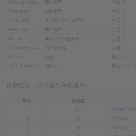
Granular casts
颗粒管型
大量
↑
Fatty casts
脂肪管型
大量
↑
RTEC casts
肾小管上皮细胞管型
大量
↑
Waxy casts
蜡样管型
大量
↑
B.E casts
血液红红细胞管型
大量
↑
Leukocyte casts
白细胞管型
大量
↑
Bacteria
细菌
阳性(+)
↑
Lipid droplets
脂肪滴
阳性(+)
↑
诊断结论（按可能性高低排序）
序号
可信度
1
[
低
]
疱疹病毒感染
2
[
低
]
弓形体病
3
[
低
]
犬糖尿病