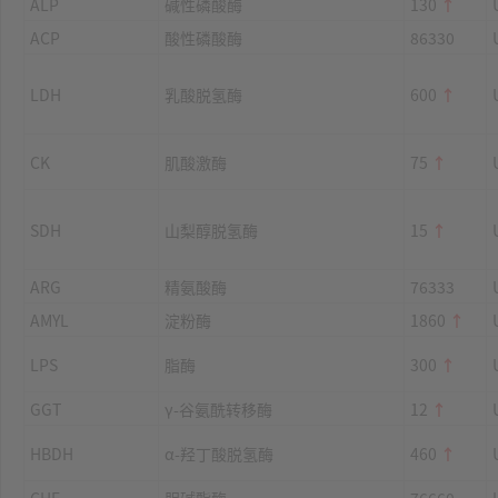
ALP
碱性磷酸酶
130
↑
ACP
酸性磷酸酶
86330
LDH
乳酸脱氢酶
600
↑
CK
肌酸激酶
75
↑
SDH
山梨醇脱氢酶
15
↑
ARG
精氨酸酶
76333
AMYL
淀粉酶
1860
↑
LPS
脂酶
300
↑
GGT
γ-谷氨酰转移酶
12
↑
HBDH
α-羟丁酸脱氢酶
460
↑