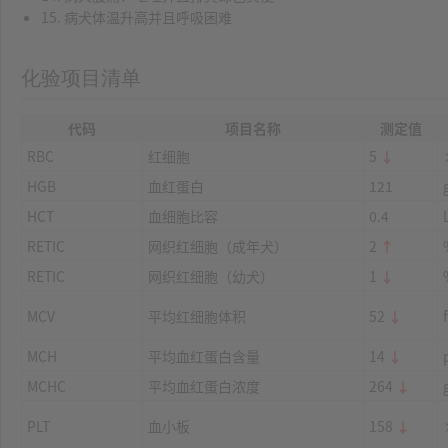
15. 病犬体温升高并且呼吸困难
化验项目清单
代码
项目名称
测定值
RBC
红细胞
5
↓
HGB
血红蛋白
121
HCT
血细胞比容
0.4
RETIC
网织红细胞（成年犬）
2
↑
RETIC
网织红细胞（幼犬）
1
↓
MCV
平均红细胞体积
52
↓
MCH
平均血红蛋白含量
14
↓
MCHC
平均血红蛋白浓度
264
↓
PLT
血小板
158
↓