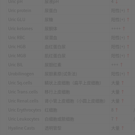
Uric pH
尿液pH
4
↓
Uric protein
尿蛋白
阳性(+)
↑
Uric GLU
尿糖
阳性(+)
↑
Uric ketones
尿酮体
++++
↑
Uric RBC
尿潜血
阳性(+)
↑
Uric HGB
血红蛋白尿
阳性(+)
↑
Uric MGB
肌红蛋白尿
阳性(+)
↑
Uric BIL
尿胆红素
+++
↑
Urobilinogen
尿胆素原(试条法)
阳性(+)
↑
Uric Sq.cells
鳞状上皮细胞（扁平上皮细胞）
大量
↑
Uric Trans.cells
移行上皮细胞
大量
↑
Uric Renal.cells
肾小管上皮细胞（小圆上皮细胞）
大量
↑
Uric Erythrocytes
红细胞
8
↑
Uric Leukocytes
白细胞或脓细胞
7
↑
Hyaline Casts
透明管型
大量
↑