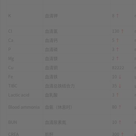
K
血清钾
8
↑
Cl
血清氯
130
↑
Ca
血清钙
5
↑
P
血清磷
3
↑
Mg
血清镁
2
↑
Cu
血清铜
82222
Fe
血清铁
10
↓
TIBC
血清总铁结合力
35
↓
Lactic acid
血乳酸
3
↑
Blood ammonia
血氨（休息时）
80
↑
BUN
血清尿素氮
10
↑
CREA
肌酐
300
↑