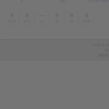
4
[
低
]
急性肾小球肾
6
0
--
0
0
0
阅读
评论
分
顶
踩
收藏
© 2014-2
软
陕西农