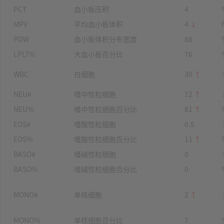
PCT
血小板压积
4
MPV
平均血小板体积
4
↓
PDW
血小板体积分布宽度
88
LPLT%
大血小板百分比
76
WBC
白细胞
30
↑
NEU#
嗜中性粒细胞
12
↑
NEU%
嗜中性粒细胞百分比
81
↑
EOS#
嗜酸性粒细胞
0.5
EOS%
嗜酸性粒细胞百分比
11
↑
BASO#
嗜碱性粒细胞
0
BASO%
嗜碱性粒细胞百分比
0
MONO#
单核细胞
2
↑
MONO%
单核细胞百分比
7