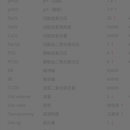
pH(A)
pH（动脉）
7.8
↑
pH(V)
pH（静脉）
7.9
↑
PaO2
动脉血氧分压
20
↑
SaO2
动脉血氧饱和度
56000
CaO2
动脉血氧含量
60000
PaCO2
动脉血二氧化碳分压
7
↑
PO2
静脉血氧分压
8
↑
PCO2
静脉血二氧化碳分压
8
↑
BB
缓冲碱
85000
BE
剩余碱
60000
T-CO2
血浆二氧化碳总量
80000
Uric volume
尿量
5
↓
Uric color
尿色
棕色尿
↑
Transparency
尿透明度
云雾状
↑
Uric sg.
尿比重
1
↓