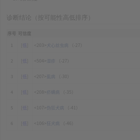
诊断结论（按可能性高低排序）
序号
可信度
1
[
低
]
<203>
犬心丝虫病
（-27）
2
[
低
]
<504>
湿疹
（-27）
3
[
低
]
<207>
虱病
（-30）
4
[
低
]
<208>
疥螨病
（-35）
5
[
低
]
<107>
伪狂犬病
（-41）
6
[
低
]
<106>
狂犬病
（-46）