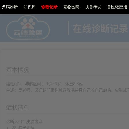
犬病诊断
知识库
诊断记录
宠物医院
执兽考试
兽医轻应用
在线诊断记录
基本情况
雄性(♂)，年龄区间： 1岁~3岁，体重8 Kg。
主述：吴老师，您好我们家狗最近脱毛并且自己咬自己的毛，皮肤成
症状清单
诊断入口：皮肤瘙痒
28. 病犬消瘦