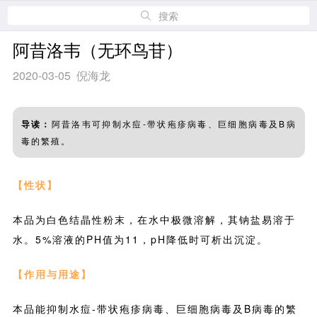
搜索
阿昔洛韦（无环鸟苷）
2020-03-05 倪海龙
导读：
阿昔洛韦可抑制水痘-带状疱疹病毒、巨细胞病毒及B病
毒的繁殖。
【性状】
本品为白色结晶性粉末，在水中极微溶解，其钠盐易溶于
水。5%溶液的PH值为11，pH降低时可析出沉淀。
【作用与用途】
本品能抑制水痘-带状疱疹病毒、巨细胞病毒及B病毒的繁