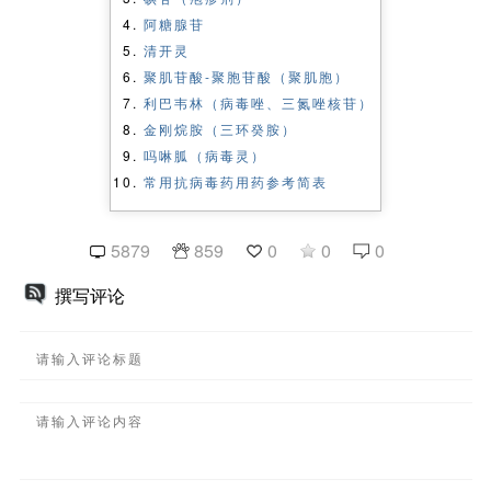
阿糖腺苷
清开灵
聚肌苷酸-聚胞苷酸（聚肌胞）
利巴韦林（病毒唑、三氮唑核苷）
金刚烷胺（三环癸胺）
吗啉胍（病毒灵）
常用抗病毒药用药参考简表
5879
859
0
0
0
撰写评论