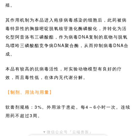
殖。
其作用机制为本品进入疱疹病毒感染的细胞后，此药被病
毒特异性的胸腺嘧啶脱氧核苷激化酶磷酸化，并转化为活
化型阿昔洛韦三磷酸酯，作为病毒DNA复制的底物与脱氧
鸟嘌呤三磷酸酯竞争病DNA聚合酶，从而抑制病毒DNA合
成。
本品有较高的抗病毒活性，对实验动物模型有良好的疗
效，而且毒性低，在体内无代谢分解。
【制剂、用法与用量】
软膏剂规格：3%。外用涂于患处。每4～6小时一次。连续
用药不超过3周。
▼微信公众号『云端兽医』