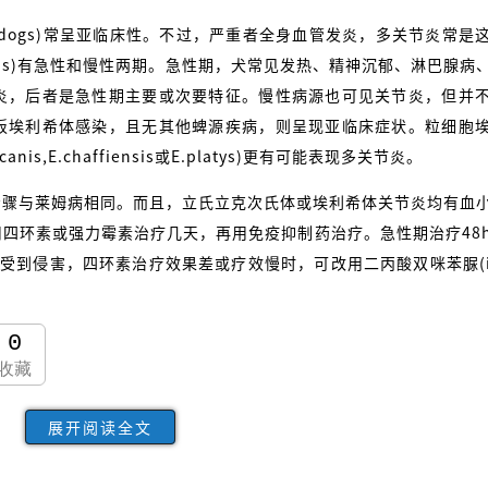
ction of dogs)常呈亚临床性。不过，严重者全身血管发炎，多关节炎常
chiosis)有急性和慢性两期。急性期，犬常见发热、精神沉郁、淋巴腺
炎，后者是急性期主要或次要特征。慢性病源也可见关节炎，但并
板埃利希体感染，且无其他蜱源疾病，则呈现亚临床症状。粒细胞
nis,E.chaffiensis或E.platys)更有可能表现多关节炎。
步骤与莱姆病相同。而且，立氏立克次氏体或埃利希体关节炎均有血
四环素或强力霉素治疗几天，再用免疫抑制药治疗。急性期治疗48
受到侵害，四环素治疗效果差或疗效慢时，可改用二丙酸双咪苯脲(imi
0
收藏
展开阅读全文