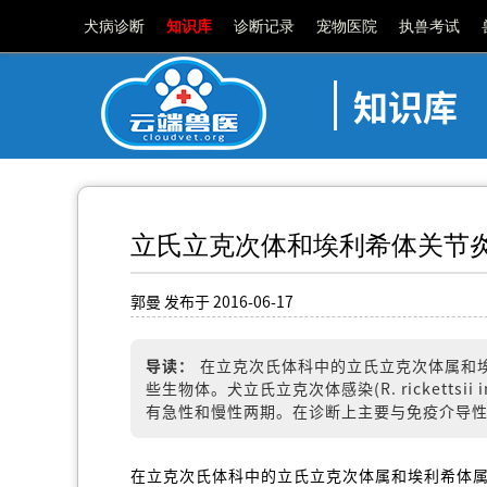
犬病诊断
知识库
诊断记录
宠物医院
执兽考试
知识库
立氏立克次体和埃利希体关节
郭曼 发布于 2016-06-17
导读：
在立克次氏体科中的立氏立克次体属和
些生物体。犬立氏立克次体感染(R. rickettsii in
有急性和慢性两期。在诊断上主要与免疫介导
在立克次氏体科中的立氏立克次体属和埃利希体