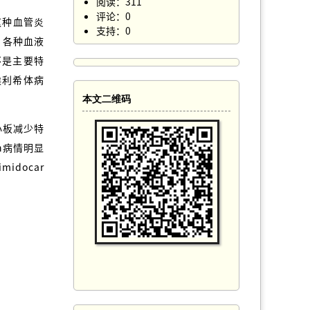
阅读：311
评论：0
是这种血管炎
支持：0
病、各种血液
不是主要特
埃利希体病
本文二维码
小板减少特
h病情明显
docar