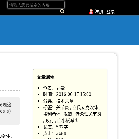
注册
|
登录
文章属性
作者：郭曼
时间：2016-06-17 15:00
分类：技术文章
发现这
标签：关节炎 ; 立氏立克次体 ;
sis)
埃利希体 ; 发热 ; 传染性关节炎
; 跛行 ; 血小板减少
长度：592字
点击：3688
生物体。