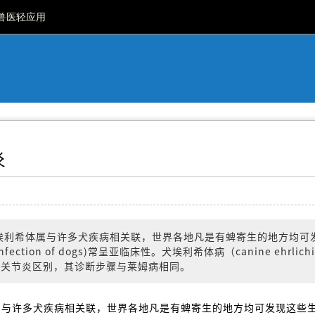
兽医轻应用
炎
埃利希体属与许多犬疾病相关联，世界各地凡是有蜱寄生的地方均可
fection of dogs)常呈亚临床性。犬埃利希体病（canine ehrlichio
性关节炎区别，其诊断步骤与莱姆病相同。
属与许多犬疾病相关联，世界各地凡是有蜱寄生的地方均可发现这些