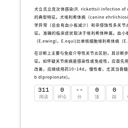
犬立氏立克次体感染(R. rickettsii infe
的典型特征。犬埃利希体病（canine ehrli
学异常（总会有血小板减少）和非侵蚀性多关节
征。准确的临床症状取决于埃利希体种属。血小
（E.ewingi，E.equi)比单核细胞埃利希体病（E.ca
在诊断上主要与免疫介导性关节炎区别，其诊断
征。如怀疑关节疾病是感染性或免疫性，应首先用
改善，应继续用药10~14d。慢性者，尤其当骨髓
b dipropionate)。
311
0
--
0
0
阅读
评论
分
顶
踩