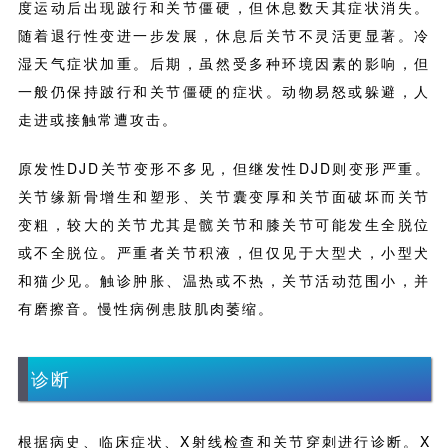
度运动后出现跛行和关节僵硬，但休息数天其症状消失。
随着退行性变进一步发展，休息后关节不灵活更显著。冷
湿天气症状加重。后期，虽然受多种环境因素的影响，但
一般仍保持跛行和关节僵硬的症状。动物易怒或躲避，人
走进或接触常遭攻击。
原发性DJD关节变形不多见，但继发性DJD则变形严重。
关节缘新骨增生和塑形、关节囊变厚和关节面破坏而关节
变粗，较大的关节尤其是髋关节和膝关节可能发生全脱位
或不全脱位。严重者关节积液，但仅见于大型犬，小型犬
和猫少见。触诊肿胀、温热或不热，关节活动范围小，并
有磨擦音。慢性病例患肢肌肉萎缩。
诊断
根据病史、临床症状、X射线检查和关节穿刺进行诊断。X