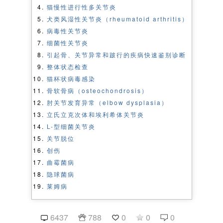
猫慢性进行性多关节炎
犬类风湿性关节炎（rheumatoid arthritis）
病毒性关节炎
细菌性关节炎
引起骨、关节异常和跛行的疾病快速鉴别诊断
整体状态检查
猫杯状病毒感染
骨软骨病（osteochondrosis）
肘关节发育异常（elbow dysplasia）
立氏立克次体和埃利希体关节炎
L-型细菌关节炎
关节脱位
创伤
曲霉菌病
隐球菌病
莱姆病
6437
788
0
0
0