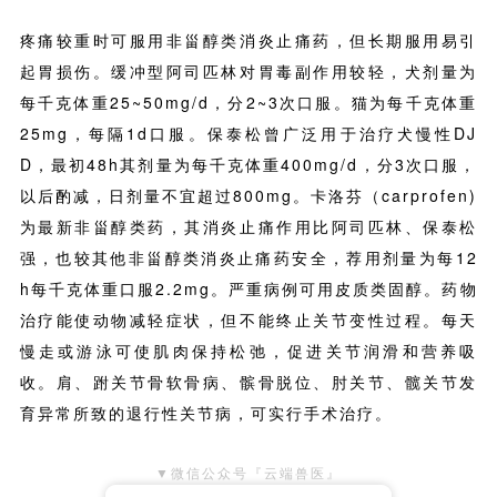
疼痛较重时可服用非甾醇类消炎止痛药，但长期服用易引
起胃损伤。缓冲型阿司匹林对胃毒副作用较轻，犬剂量为
每千克体重25~50mg/d，分2~3次口服。猫为每千克体重
25mg，每隔1d口服。保泰松曾广泛用于治疗犬慢性DJ
D，最初48h其剂量为每千克体重400mg/d，分3次口服，
以后酌减，日剂量不宜超过800mg。卡洛芬（carprofen)
为最新非甾醇类药，其消炎止痛作用比阿司匹林、保泰松
强，也较其他非甾醇类消炎止痛药安全，荐用剂量为每12
h每千克体重口服2.2mg。严重病例可用皮质类固醇。药物
治疗能使动物减轻症状，但不能终止关节变性过程。每天
慢走或游泳可使肌肉保持松弛，促进关节润滑和营养吸
收。肩、跗关节骨软骨病、髌骨脱位、肘关节、髋关节发
育异常所致的退行性关节病，可实行手术治疗。
▼微信公众号『云端兽医』