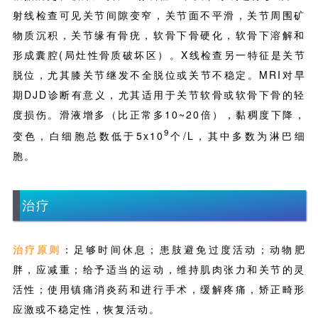
射线检查可见关节间隙变窄，关节面不平滑，关节周围矿
物质沉积，关节缘有骨疣，软骨下骨硬化，软骨下溶解和
形成囊腔(局灶性骨质破坏区）。X线检查另一特征是关节
脱位，尤其膝关节继发不全脱位或关节不稳定。MRI对早
期DJD诊断有意义，尤其适用于关节软骨或软骨下骨的轻
度损伤。滑液增多（比正常多10~20倍），黏稠度下降，
9
变色，白细胞总数低于5x10
个/L，其中多数为淋巴细
胞。
治疗
治疗原则
：足够时间休息；患肢避免过度活动；动物肥
胖，应减重；给予适当的运动，维持肌肉张力和关节的灵
活性；使用镇痛消炎药和进行手术，缓解疼痛，矫正畸形
应激或不稳定性，恢复活动。