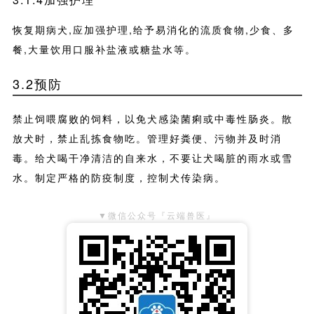
恢复期病犬,应加强护理,给予易消化的流质食物,少食、多
餐,大量饮用口服补盐液或糖盐水等。
3.2预防
禁止饲喂腐败的饲料，以免犬感染菌痢或中毒性肠炎。散
放犬时，禁止乱拣食物吃。管理好粪便、污物并及时消
毒。给犬喝干净清洁的自来水，不要让犬喝脏的雨水或雪
水。制定严格的防疫制度，控制犬传染病。
▼微信公众号『云端兽医』