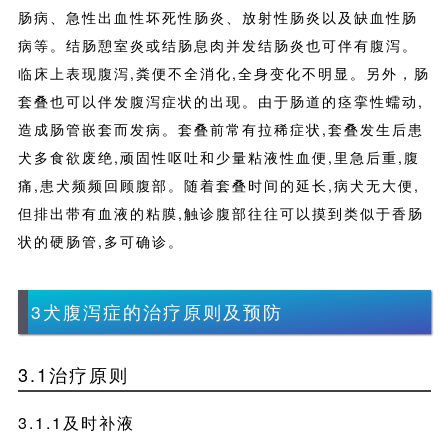
肠病、急性出血性坏死性肠炎、放射性肠炎以及缺血性肠
病等。结肠憩室炎或结肠息肉并发结肠炎也可伴有腹泻。
临床上表现腹泻,粪便不全消化,全身变化不明显。另外，肠
套叠也可以伴发腹泻症状的出现。由于肠道的痉挛性蠕动,
造成肠管嵌套而发病。套叠前常有拉稀症状,套叠发生后患
犬多食欲废绝,顽固性呕吐和少量粘液性血便,里急后重,腹
痛,患犬频频回顾腹部。随着套叠时间的延长,病犬无大便,
但排出带有血液的粘膜,触诊腹部往往可以摸到类似于香肠
状的硬肠管,多可确诊。
3犬腹泻症的治疗原则及预防
3.1治疗原则
3.1.1及时补液