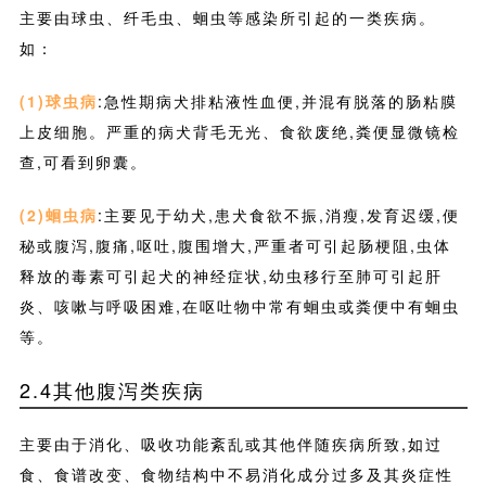
主要由球虫、纤毛虫、蛔虫等感染所引起的一类疾病。
如：
(1)
球虫病
:急性期病犬排粘液性血便,并混有脱落的肠粘膜
上皮细胞。严重的病犬背毛无光、食欲废绝,粪便显微镜检
查,可看到卵囊。
(2)
蛔虫病
:主要见于幼犬,患犬食欲不振,消瘦,发育迟缓,便
秘或腹泻,腹痛,呕吐,腹围增大,严重者可引起肠梗阻,虫体
释放的毒素可引起犬的神经症状,幼虫移行至肺可引起肝
炎、咳嗽与呼吸困难,在呕吐物中常有蛔虫或粪便中有蛔虫
等。
2.4其他腹泻类疾病
主要由于消化、吸收功能紊乱或其他伴随疾病所致,如过
食、食谱改变、食物结构中不易消化成分过多及其炎症性