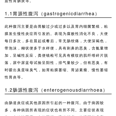
血性胃肠炎等。
1.1胃源性腹泻（gastrogenicdiarrhea）
此种腹泻主要是由胃酸过少或过多以及胃内细菌繁殖，粘
膜发生慢性炎症而引发的。表现为腐败性消化不良，大便
每日多次，多在晨起或餐后，常无肠绞痛，大便深褐色，
带泡沫，糊状便多于水样便，具有刺鼻的恶臭，含氨量增
加，呈碱性反应，粪便镜检可见具有横纹的肌纤维碎片脱
落，尿中尿蓝母试验呈阳性，排气量较少，但有恶臭，有
时嗳出臭蛋味臭气，如胃粘膜萎缩、胃泌素瘤、慢性萎缩
性胃炎等。
1.2肠源性腹泻（enterogenousdiarrhoea）
由肠道炎症或其他原因所引起的一种腹泻。由于病因较
多，各种病因所表现的症状也有所不同。主要症状表现