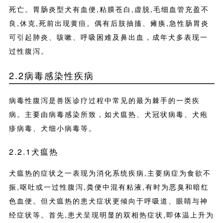
死亡。胃肠炎型犬有血便,粘膜苍白,虚脱,毛细血管充盈不
良,休克,死前出现黄疸。偶有后肢抽搐、瘫痪,急性肠胃炎
可引起肺炎、咳嗽、呼吸困难及鼻出血，成年犬多表现一
过性腹泻。
2.2病毒感染性疾病
病毒性腹泻是兽医诊疗过程中常见的最为棘手的一类疾
病。主要由病毒感染所致，如犬瘟热、犬冠状病毒、犬疱
疹病毒、犬细小病毒等。
2.2.1犬瘟热
犬瘟热的症状之一表现为消化系统疾病,主要病症为食欲不
振,呕吐或一过性腹泻,粪便中混有粘液,有时为恶臭和暗红
色血便。但犬瘟热的患犬症状更倾向于呼吸道、眼睛与神
经症状等。首先,患犬呈现明显的双相热症状,即体温上升为