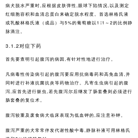
病犬脱水严重时,应根据皮肤弹性,眼球下陷情况,以及测定
红细胞容积和血清总蛋白来确定脱水程度。首选林格氏液
或乳酸林格氏液（成品）与5%的葡萄糖以1∶1～2的比例静
脉滴注。
3.1.2对症下药
首先要查明引起腹泻的病因,有针对性地进行治疗。
凡病毒性传染病引起的腹泻要应用抗病毒药和高免血清,并
同时进行补液抗菌抗炎等药物治疗。凡寄生虫病引起的腹
泻,应首先进行躯虫,若先腹泻尔后继发了肠套叠则必须进行
肠套叠的复位术。
腹泻较重及废食病犬临床表现为低血钾的,应注意补钾。
腹泻严重的犬常常伴发代谢性酸中毒,静脉补液可用林格氏