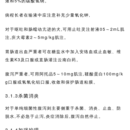
液和5%的碳酸氢钠。
病程长者在输液中应注意补充少量氧化钾,
对于呕吐和肠蠕动亢进的犬,可用止吐灵注射液05～2mL肌
注,庆大霉素2～5mg/kg肌注。
胃肠道出血严重者可在糖盐水中加入安络血或止血敏、维
生素K3及口服或直肠灌注云南白药。
腹泻严重者,可用阿托品5～10mg肌注,鞣酸蛋白100mg/k
g口服或氢氧化铝口服,收敛和保护肠道粘膜。
3.1.3杀菌消炎
对于单纯细菌性腹泻则主要侧重于杀菌、消炎、止血、防
脱水,不必急于止泻,炎症消除后,腹泻自然停止。
3.1.4加强护理