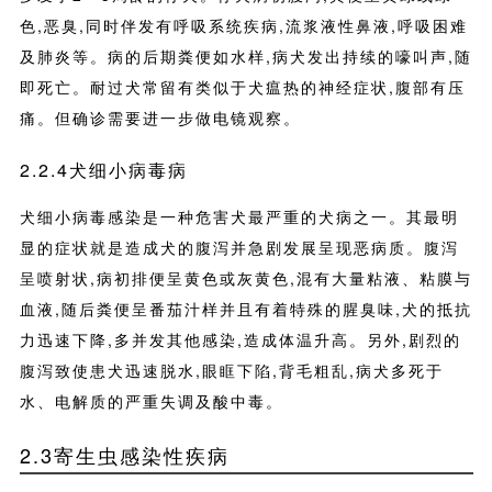
色,恶臭,同时伴发有呼吸系统疾病,流浆液性鼻液,呼吸困难
及肺炎等。病的后期粪便如水样,病犬发出持续的嚎叫声,随
即死亡。耐过犬常留有类似于犬瘟热的神经症状,腹部有压
痛。但确诊需要进一步做电镜观察。
2.2.4犬细小病毒病
犬细小病毒感染是一种危害犬最严重的犬病之一。其最明
显的症状就是造成犬的腹泻并急剧发展呈现恶病质。腹泻
呈喷射状,病初排便呈黄色或灰黄色,混有大量粘液、粘膜与
血液,随后粪便呈番茄汁样并且有着特殊的腥臭味,犬的抵抗
力迅速下降,多并发其他感染,造成体温升高。另外,剧烈的
腹泻致使患犬迅速脱水,眼眶下陷,背毛粗乱,病犬多死于
水、电解质的严重失调及酸中毒。
2.3寄生虫感染性疾病