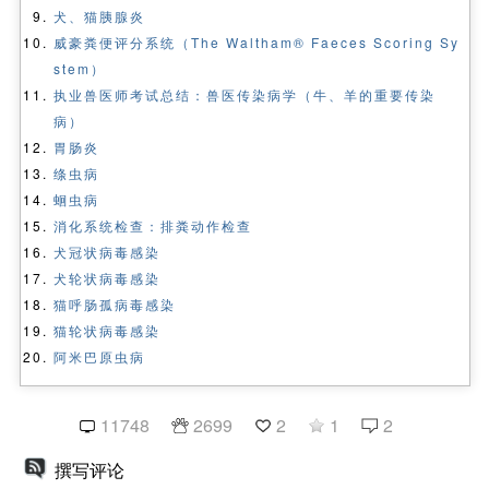
犬、猫胰腺炎
威豪粪便评分系统（The Waltham® Faeces Scoring Sy
stem）
执业兽医师考试总结：兽医传染病学（牛、羊的重要传染
病）
胃肠炎
绦虫病
蛔虫病
消化系统检查：排粪动作检查
犬冠状病毒感染
犬轮状病毒感染
猫呼肠孤病毒感染
猫轮状病毒感染
阿米巴原虫病
11748
2699
2
1
2
撰写评论