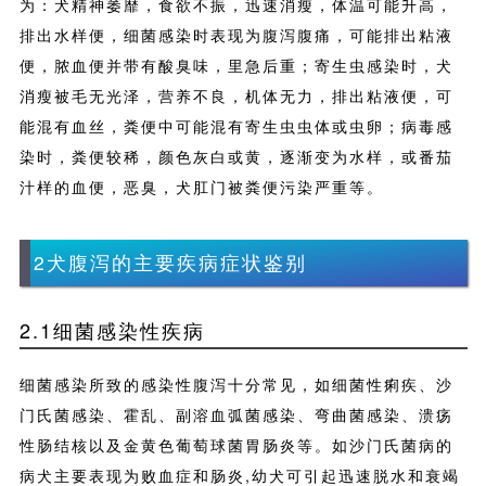
为：犬精神萎靡，食欲不振，迅速消瘦，体温可能升高，
排出水样便，细菌感染时表现为腹泻腹痛，可能排出粘液
便，脓血便并带有酸臭味，里急后重；寄生虫感染时，犬
消瘦被毛无光泽，营养不良，机体无力，排出粘液便，可
能混有血丝，粪便中可能混有寄生虫虫体或虫卵；病毒感
染时，粪便较稀，颜色灰白或黄，逐渐变为水样，或番茄
汁样的血便，恶臭，犬肛门被粪便污染严重等。
2犬腹泻的主要疾病症状鉴别
2.1细菌感染性疾病
细菌感染所致的感染性腹泻十分常见，如细菌性痢疾、沙
门氏菌感染、霍乱、副溶血弧菌感染、弯曲菌感染、溃疡
性肠结核以及金黄色葡萄球菌胃肠炎等。如沙门氏菌病的
病犬主要表现为败血症和肠炎,幼犬可引起迅速脱水和衰竭