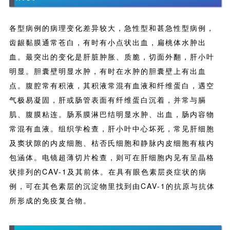
各型病例的病理变化差异较大，急性型和甚急性型病例，
齿龈黏膜通常苍白，有时有小点状出血，扁桃体水肿出
血。最突出的变化是肝脏肿胀、质脆，切面外翻，肝小叶
明显。胆囊壁明显水肿，有时在水肿的胆囊壁上有出血
点。腹腔常有积液，其积液常混有血液和纤维蛋白，遇空
气极易凝固，肝或肠管表面有纤维蛋白沉着，并常与膈
肌、腹膜粘连。肠系膜淋巴结明显水肿、出血，肠内容物
常混有血液。组织学检查，肝小叶中心坏死，常见肝细胞
及窦状隙的内皮细胞、枯否氏细胞和静脉内皮细胞有核内
包涵体。电镜超薄切片检查，则可在肝细胞内见有呈晶格
状排列的CAV-1及其前体。在具有眼色素层炎症状的病
例，可在其色素层的沉淀物里找到由CAV-1的抗原与抗体
所形成的免疫复合物。