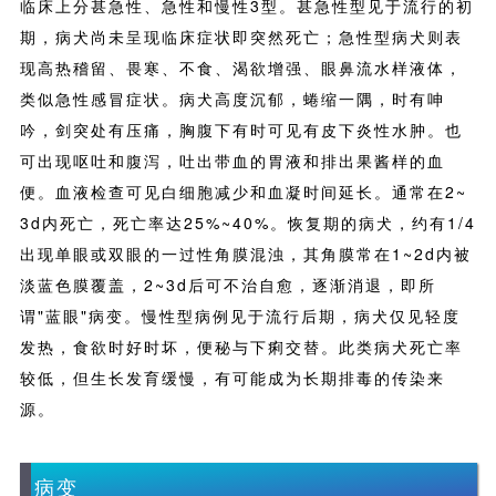
临床上分甚急性、急性和慢性3型。甚急性型见于流行的初
期，病犬尚未呈现临床症状即突然死亡；急性型病犬则表
现高热稽留、畏寒、不食、渴欲增强、眼鼻流水样液体，
类似急性感冒症状。病犬高度沉郁，蜷缩一隅，时有呻
吟，剑突处有压痛，胸腹下有时可见有皮下炎性水肿。也
可出现呕吐和腹泻，吐出带血的胃液和排出果酱样的血
便。血液检查可见白细胞减少和血凝时间延长。通常在2~
3d内死亡，死亡率达25%~40%。恢复期的病犬，约有1/4
出现单眼或双眼的一过性角膜混浊，其角膜常在1~2d内被
淡蓝色膜覆盖，2~3d后可不治自愈，逐渐消退，即所
谓"蓝眼"病变。慢性型病例见于流行后期，病犬仅见轻度
发热，食欲时好时坏，便秘与下痢交替。此类病犬死亡率
较低，但生长发育缓慢，有可能成为长期排毒的传染来
源。
病变