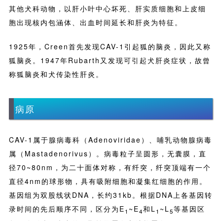
其他犬科动物，以肝小叶中心坏死、肝实质细胞和上皮细
胞出现核内包涵体、出血时间延长和肝炎为特征。
1925年，Creen首先发现CAV-1引起狐的脑炎，因此又称
狐脑炎。1947年Rubarth又发现可引起犬肝炎症状，故曾
称狐脑炎和犬传染性肝炎。
病原
CAV-1属于腺病毒科（Adenoviridae）、哺乳动物腺病毒
属（Mastadenorivus）。病毒粒子呈圆形，无囊膜，直
径70~80nm，为二十面体对称，有纤突，纤突顶端有一个
直径4nm的球形物，具有吸附细胞和凝集红细胞的作用。
基因组为双股线状DNA，长约31kb。根据DNA上各基因转
录时间的先后顺序不同，区分为E
~E
和L
~L
等基因区
1
4
1
5