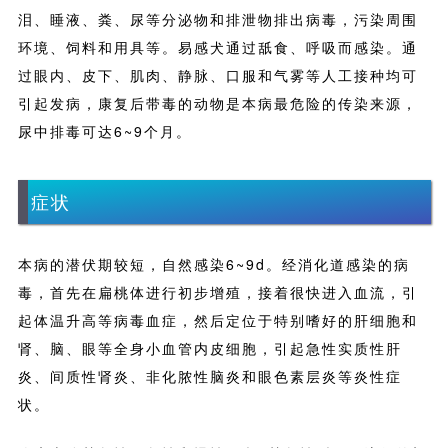
泪、睡液、粪、尿等分泌物和排泄物排出病毒，污染周围
环境、饲料和用具等。易感犬通过舐食、呼吸而感染。通
过眼内、皮下、肌肉、静脉、口服和气雾等人工接种均可
引起发病，康复后带毒的动物是本病最危险的传染来源，
尿中排毒可达6~9个月。
症状
本病的潜伏期较短，自然感染6~9d。经消化道感染的病
毒，首先在扁桃体进行初步增殖，接着很快进入血流，引
起体温升高等病毒血症，然后定位于特别嗜好的肝细胞和
肾、脑、眼等全身小血管内皮细胞，引起急性实质性肝
炎、间质性肾炎、非化脓性脑炎和眼色素层炎等炎性症
状。