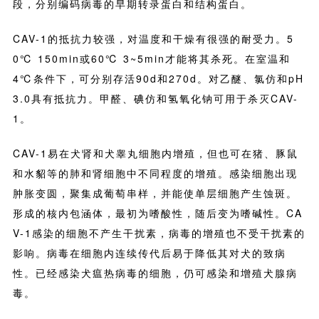
段，分别编码病毒的早期转录蛋白和结构蛋白。
CAV-1的抵抗力较强，对温度和干燥有很强的耐受力。5
0℃ 150min或60℃ 3~5min才能将其杀死。在室温和
4℃条件下，可分别存活90d和270d。对乙醚、氯仿和pH
3.0具有抵抗力。甲醛、碘仿和氢氧化钠可用于杀灭CAV-
1。
CAV-1易在犬肾和犬睾丸细胞内增殖，但也可在猪、豚鼠
和水貂等的肺和肾细胞中不同程度的增殖。感染细胞出现
肿胀变圆，聚集成葡萄串样，并能使单层细胞产生蚀斑。
形成的核内包涵体，最初为嗜酸性，随后变为嗜碱性。CA
V-1感染的细胞不产生干扰素，病毒的增殖也不受干扰素的
影响。病毒在细胞内连续传代后易于降低其对犬的致病
性。已经感染犬瘟热病毒的细胞，仍可感染和增殖犬腺病
毒。