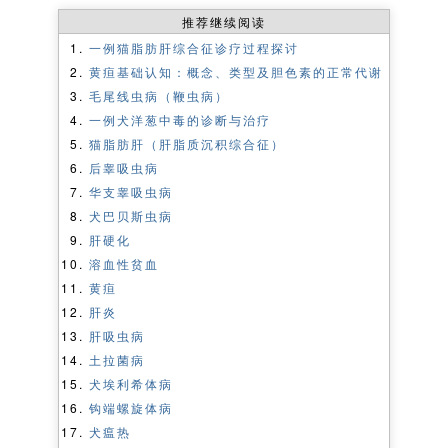
推荐继续阅读
一例猫脂肪肝综合征诊疗过程探讨
黄疸基础认知：概念、类型及胆色素的正常代谢
毛尾线虫病（鞭虫病）
一例犬洋葱中毒的诊断与治疗
猫脂肪肝（肝脂质沉积综合征）
后睾吸虫病
华支睾吸虫病
犬巴贝斯虫病
肝硬化
溶血性贫血
黄疸
肝炎
肝吸虫病
土拉菌病
犬埃利希体病
钩端螺旋体病
犬瘟热