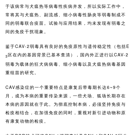
于该病常与犬瘟热等病毒性疾病并发，所以实际工作中，
常将其与犬瘟热、副流感、细小病毒性肠炎等弱毒制成不
同的弱毒联合疫苗。试验与应用结果，均未发现有弱毒之
间的免疫干扰现象。
鉴于CAV-2弱毒具有良好的免疫原性与遗传稳定性（包括E
区在内的基因背景已基本查清），国内外正进行以CAV-2
3
弱毒为载体的狂犬病病毒、细小病毒以及犬瘟热病毒基因
重组苗的研究。
CAV感染症的一个重要特点是康复后带毒期长达6~9个
月，成为本病的重要传染来源，一些犬场、狐场长期存在
本病的原因就在于此。为彻底控制本病，必须坚持免疫与
检疫相结合，在加强免疫的同时，重视对新引进动物和原
有康复动物的检疫。