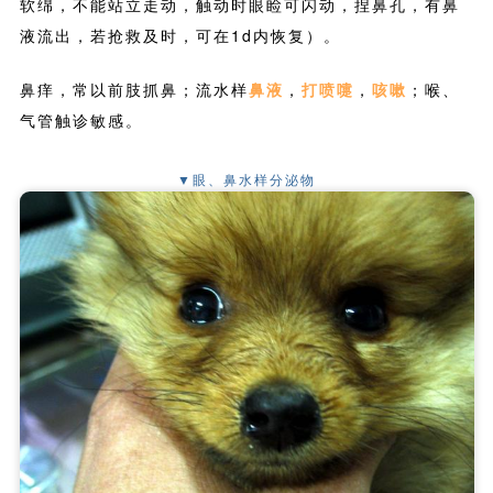
软绵，不能站立走动，触动时眼睑可闪动，捏鼻孔，有鼻
液流出，若抢救及时，可在1d内恢复）。
鼻痒，常以前肢抓鼻；流水样
鼻液
，
打喷嚏
，
咳嗽
；喉、
气管触诊敏感。
▼眼、鼻水样分泌物