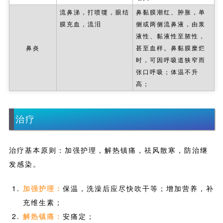
流鼻涕，打喷嚏，眼结
鼻黏膜潮红、肿胀，单
膜充血，流泪
侧或两侧流鼻液，由浆
液性、黏液性至脓性，
鼻炎
甚至血样。鼻黏膜糜烂
时，可因呼吸道狭窄而
张口呼吸；体温不升
高；
治疗
治疗基本原则：加强护理，解热镇痛，祛风散寒，防治继
发感染。
加强护理：
保温，洗澡后应尽快吹干等；增加营养，补
充维生素；
解热镇痛：
安痛定；