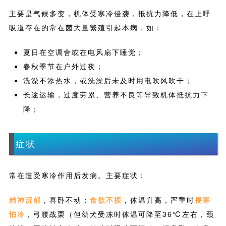
主要是气候多变，机体受寒冷侵袭，抵抗力降低，在上呼
吸道存在的常在菌大量繁殖引起本病，如：
夏日在空调舍或在电风扇下睡觉；
春秋季节在户外过夜；
洗澡不添热水，或洗澡后未及时用电吹风吹干；
长途运输，过度劳累、营养不良等导致机体抵抗力下
降；
症状
常在遭受寒冷作用后发病。主要症状：
精神沉郁
，喜卧不动；
食欲不振
，体温升高，严重时
畏寒
怕冷
，弓腰战栗（但幼犬受冻时体温可降至36℃左右，颈