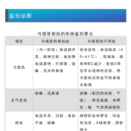
鉴别诊断
与感冒相似的疾病鉴别要点
项目
与感冒的相似处
与感冒的不同处
（与一阶段）体温稍升
有传染性，体温较高（4
高，精神沉郁，食欲降
0~41℃），双相热，病
低或废绝，打喷嚏，咳
初WBC减少，发病2周
犬瘟热
嗽，流水样鼻液
后常出现神经症状。用
犬瘟热试剂盒可快速做
出检测
咳嗽，流鼻液
咳嗽（剧烈的短咳、干
支气管炎
咳）；肺音粗粝，有啰
音；喉、气管诱咳阴性
体温升高，沉郁，食欲
肺部听诊有啰音，叩诊
肺炎
不振，咳嗽
有浊音，X线检查，阴影
增大