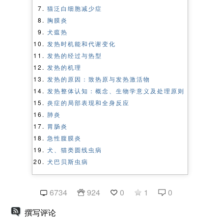
猫泛白细胞减少症
胸膜炎
犬瘟热
发热时机能和代谢变化
发热的经过与热型
发热的机理
发热的原因：致热原与发热激活物
发热整体认知：概念、生物学意义及处理原则
炎症的局部表现和全身反应
肺炎
胃肠炎
急性腹膜炎
犬、猫类圆线虫病
犬巴贝斯虫病
6734
924
0
1
0
撰写评论