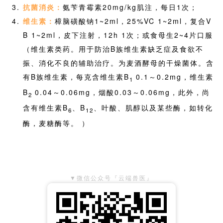
抗菌消炎：
氨苄青霉素20mg/kg肌注，每日1次；
维生素：
樟脑磺酸钠1~2ml，25%VC 1~2ml，复合V
B 1~2ml，皮下注射，12h 1次；或食母生2~4片口服
（维生素类药。用于防治B族维生素缺乏症及食欲不
振、消化不良的辅助治疗。为麦酒酵母的干燥菌体。含
有B族维生素，每克含维生素B
0.1～0.2mg，维生素
1
B
0.04～0.06mg，烟酸0.03～0.06mg，此外，尚
2
含有维生素B
、B
、叶酸、肌醇以及某些酶，如转化
6
12
酶，麦糖酶等。 ）
▼微信公众号『云端兽医』