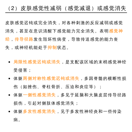
（2）皮肤感觉性减弱（感觉减退）或感觉消失
皮肤感觉迟钝或完全消失，对各种刺激的反应减弱或感觉
消失，甚至在意识清醒下感觉能力完全消失。表明
感觉神
经
，
传导径路
发生毁坏性病变，导致传送感觉的能力丧
失，或神经机能处于
抑制
状态。
局限性感觉迟钝或消失
，是支配该区域的末梢感觉神经
受侵害；
体躯
两侧对称性感觉迟钝或消失
，多因脊髓的横断性损
伤（如挫伤、脊柱骨折、压迫和炎症等）；
体躯
一侧性感觉消失
，多见于延脑和大脑皮层传导径路
损伤，引起对侧肢体感觉消失；
体躯
多发性感觉消失
，见于多发性神经炎和一些传染
病。