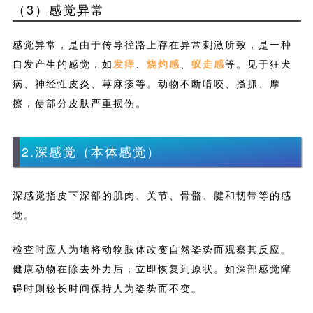
（3）感觉异常
感觉异常，是由于传导径路上存在异常刺激所致，是一种
自发产生的感觉，如
发痒
、
烧灼感
、
蚁走感
等。见于狂犬
病、神经性皮炎、荨麻疹等。动物不断啃咬、搔抓、摩
擦，使部分皮肤严重损伤。
2.深感觉（本体感觉）
深感觉指皮下深部的肌肉、关节、骨骼、腱和韧带等的感
觉。
检查时应人为地将动物肢体改变自然姿势而观察其反应。
健康动物在除去外力后，立即恢复到原状。如深部感觉障
碍时则较长时间保持人为姿势而不变。