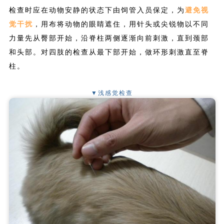
检查时应在动物安静的状态下由饲管入员保定，为
避免视
觉干扰
，用布将动物的眼睛遮住，用针头或尖锐物以不同
力量先从臀部开始，沿脊柱两侧逐渐向前刺激，直到颈部
和头部。对四肢的检查从最下部开始，做环形刺激直至脊
柱。
▼浅感觉检查