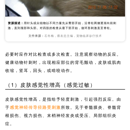
资源描述：
用针头或尖锐物以不同力量先从臀部开始，沿脊柱两侧逐渐向前刺
激，直到颈部和头部。对四肢的检查从最下部开始，做环形刺激直至脊柱。
文件来源：
石冬梅，蔡友忠主编，宠物临床诊疗技术
必要时应作对比检查或多次检査。注意观察动物的反应。
健康动物针刺时，出现相应部位的背毛颤动，皮肤或肌肉
收缩，竖耳，回头，或啃咬动作。
（1）皮肤感觉性增高（感觉过敏）
皮肤感觉性增高，是指给予轻度刺激，引起强烈反应。由
于
感觉神经传导径路受刺激
所致。见于脊髓膜炎、脊髓背
根损伤、视力损伤、末梢神经发炎或受压、局部组织炎
症。