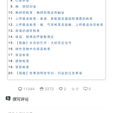
心脏听诊
胸、肺部叩诊
胸肺部检查：胸肺部视诊和触诊
上呼吸道检查：鼻液、鼻黏膜及颜面附属窦的检查
上呼吸道检查：喉、气管检查及咳嗽、上呼吸道杂音检查
尿液的感官检查
体温、脉搏及呼吸数测定
【视频】生存的艺术：犬的安定信号
雄性宠物外生殖器检查
尿道检查
膀胱检查
肾脏检査
【视频】世事洞明皆学问：问诊的注意事项
11044
3372
2
0
0
撰写评论