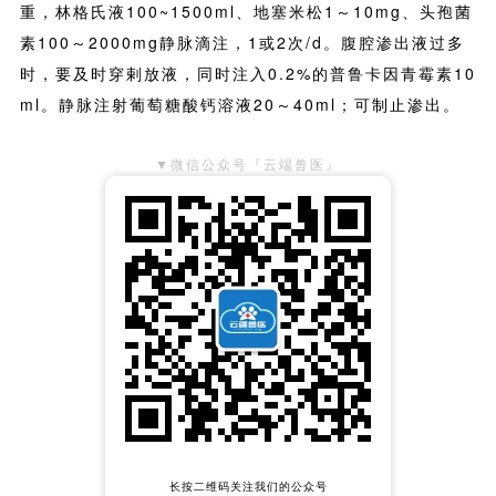
重，林格氏液100~1500ml、地塞米松1～10mg、头孢菌
素100
～
2000mg静脉滴注，1或2次/d。腹腔渗出液过多
时，要及时穿剌放液，同时注入0.2%的普鲁卡因青霉素10
ml。静脉注射葡萄糖酸钙溶液20
～
40ml；可制止渗出。
▼微信公众号『云端兽医』
长按二维码关注我们的公众号