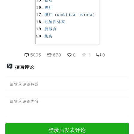
膈疝
脐疝（umbilical hernia）
过敏性休克
胰腺炎
肠炎
5005
670
0
1
0
撰写评论
登录后发表评论