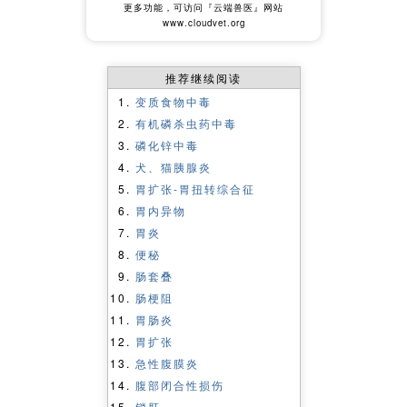
更多功能，可访问『云端兽医』网站
www.cloudvet.org
推荐继续阅读
变质食物中毒
有机磷杀虫药中毒
磷化锌中毒
犬、猫胰腺炎
胃扩张-胃扭转综合征
胃内异物
胃炎
便秘
肠套叠
肠梗阻
胃肠炎
胃扩张
急性腹膜炎
腹部闭合性损伤
锁肛