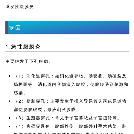
继发性腹膜炎。
病因
1.急性腹膜炎
主要继发于下列疾病。
（
1
）消化道穿孔：如消化道异物、肠套叠、肠破裂及
肠梗阻等，消化道内容物漏入腹腔，使腹膜受到刺激和
感染。
（
2
）膀胱穿孔：主要发生于插入导尿管失误或尿道堵
塞使膀胱破裂，尿液刺激腹膜。
（
3
）生殖器穿孔：常见于子宫蓄脓及子宫扭转等。
（
4
）腹壁穿透创、腹部挫伤、腹部外科手术感染、脏