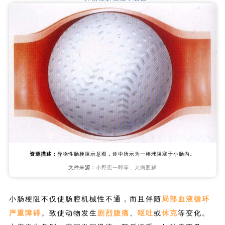
资源描述：
异物性肠梗阻示意图，途中所示为一棒球阻塞于小肠内。
文件来源：
小野宪一郎等，犬病图解
小肠梗阻不仅使肠腔机械性不通，而且伴随
局部血液循环
严重障碍
。致使动物发生
剧烈腹痛
、
呕吐
或
休克
等变化。