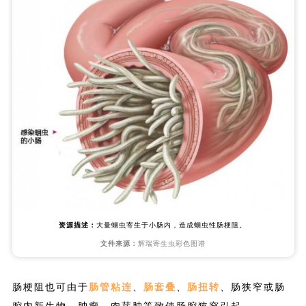
资源描述：
大量蛔虫寄生于小肠内，造成蛔虫性肠梗阻。
文件来源：
辉瑞寄生虫彩色图谱
肠梗阻也可由于
肠管粘连
、
肠套叠
、
肠扭转
、肠狭窄或肠
腔内新生物、肿瘤、肉芽肿等致使肠腔狭窄引起。