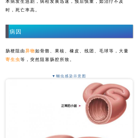
本病发生急剧，病程发展迅速，预后慎重，如治疗不及
时，死亡率高。
病因
肠梗阻由
异物
如骨骼、果核、橡皮、线团、毛球等，大量
寄生虫
等，突然阻塞肠腔所致。
▼蛔虫感染示意图