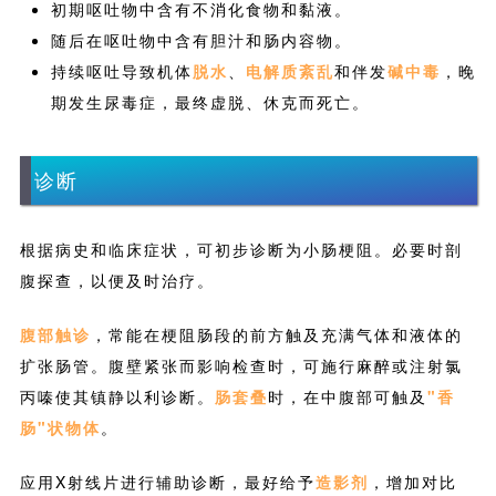
腹部触诊
，常能在梗阻肠段的前方触及充满气体和液体的
扩张肠管。腹壁紧张而影响检查时，可施行麻醉或注射氯
丙嗪使其镇静以利诊断。
肠套叠
时，在中腹部可触及
"香
肠"状物体
。
应用X射线片进行辅助诊断，最好给予
造影剂
，增加对比
度。在站立侧位腹部X射线片上，不论胃肠空虚，还是肠道
液体水平面上积有气体病例，都可在
梗阻部位前方见到扩
张肠袢
。
肠套叠
可见光密度增加的香肠状物体，还可见到
由于薄层气体，使套叠肠管形成分层的图像。
治疗
当小肠梗阻确定后，应尽早进行手术治疗，并相应补充体
液和电解质，调整酸碱平衡，选用广谱抗生素控制感染等
对症治疗措施。术后禁食5~6d；然后投予流质食物，直至