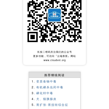
推荐继续阅读
变质食物中毒
有机磷杀虫药中毒
磷化锌中毒
犬、猫胰腺炎
胃扩张-胃扭转综合征
胃内异物
胃炎
便秘
肠套叠
胃肠炎
胃扩张
急性腹膜炎
腹部闭合性损伤
锁肛
膈疝
脐疝（umbilical hernia）
过敏性休克
腹膜炎