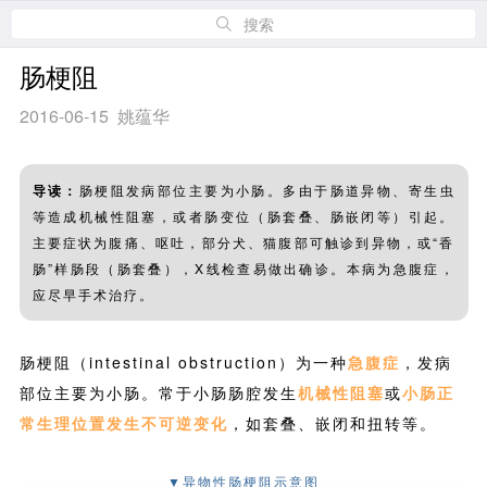
搜索
肠梗阻
2016-06-15 姚蕴华
导读：
肠梗阻发病部位主要为小肠。多由于肠道异物、寄生虫
等造成机械性阻塞，或者肠变位（肠套叠、肠嵌闭等）引起。
主要症状为腹痛、呕吐，部分犬、猫腹部可触诊到异物，或“香
肠”样肠段（肠套叠），X线检查易做出确诊。本病为急腹症，
应尽早手术治疗。
肠梗阻（intestinal obstruction）为一种
急腹症
，发病
部位主要为小肠。常于小肠肠腔发生
机械性阻塞
或
小肠正
常生理位置发生不可逆变化
，如套叠、嵌闭和扭转等。
▼异物性肠梗阻示意图