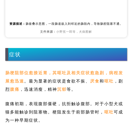
烈
腹痛
，迅速消瘦，精神
沉郁
等。
腹痛初期，表现腹部僵硬，抗拒触诊腹部。对于小型犬或
猫多能触诊到阻塞物。梗阻发生于前部肠管时，
呕吐
可成
为一种早期症状。
初期呕吐物中含有不消化食物和黏液。
随后在呕吐物中含有胆汁和肠内容物。
持续呕吐导致机体
脱水
、
电解质紊乱
和伴发
碱中毒
，晚
期发生尿毒症，最终虚脱、休克而死亡。
诊断
根据病史和临床症状，可初步诊断为小肠梗阻。必要时剖
腹探查，以便及时治疗。