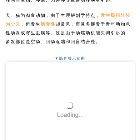
犬、猫为肉食动物，由于生理解剖学特点，
发生肠扭转较
为少见
，但发生
肠套叠
却常见，而且多继发于青年动物急
性肠炎或寄生虫病等。这是由于肠蠕动机能失调引起的，
多发部位是空肠、回肠近端和回盲结合处。
▼肠套叠示意图
资源描述：
肠套叠示意图，一段肠道嵌入到邻近的肠段内，导致肠腔阻塞不通。
文件来源：
小野宪一郎等，犬病图解
症状
肠梗阻部位愈接近胃，其呕吐及相关症状愈急剧，病程发
展愈迅速
。最为显著的症状是食欲不振、
厌食
和
呕吐
，剧